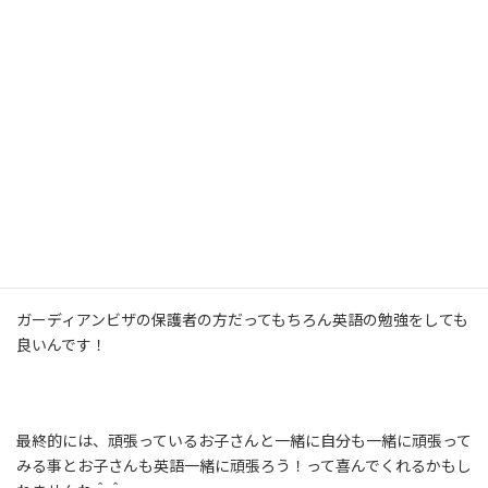
だんだんとやる事がなくなって来て、暇になるんです！
そんな時に、親御さんも毎日（もしくは週３、4日）でも行く場所
があり、他の色々な人に出会う事によって、毎日充実した日々にな
ります。
また一緒にオーストラリアの生活に奮闘しながら、英語の習得を
頑張っている皆さんと出会う事は良い刺激にもなります。
ガーディアンビザの保護者の方だってもちろん英語の勉強をしても
良いんです！
最終的には、頑張っているお子さんと一緒に自分も一緒に頑張って
みる事とお子さんも英語一緒に頑張ろう！って喜んでくれるかもし